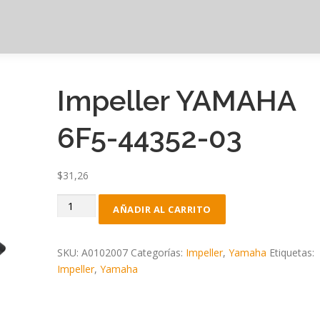
Impeller YAMAHA
6F5-44352-03
$
31,26
Impeller
AÑADIR AL CARRITO
YAMAHA
6F5-
44352-
SKU:
A0102007
Categorías:
Impeller
,
Yamaha
Etiquetas:
03
Impeller
,
Yamaha
cantidad