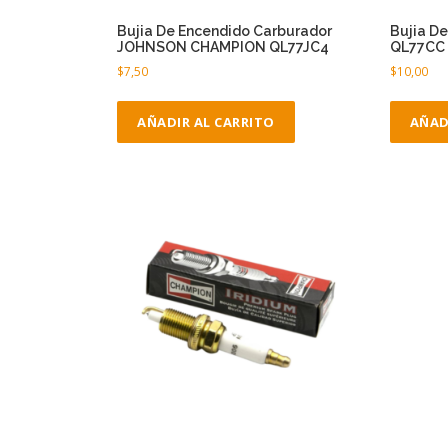
Bujia De Encendido Carburador
Bujia D
JOHNSON CHAMPION QL77JC4
QL77CC
$
7,50
$
10,00
AÑADIR AL CARRITO
AÑAD