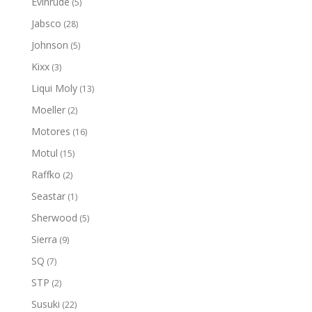
Evinrude
(5)
Jabsco
(28)
Johnson
(5)
Kixx
(3)
Liqui Moly
(13)
Moeller
(2)
Motores
(16)
Motul
(15)
Raffko
(2)
Seastar
(1)
Sherwood
(5)
Sierra
(9)
SQ
(7)
STP
(2)
Susuki
(22)