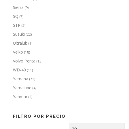
Sierra
(9)
SQ
(7)
STP
(2)
Susuki
(22)
Ultralub
(1)
Velko
(18)
Volvo Penta
(13)
WD-40
(11)
Yamaha
(71)
Yamalube
(4)
Yanmar
(2)
FILTRO POR PRECIO
Precio
Pr