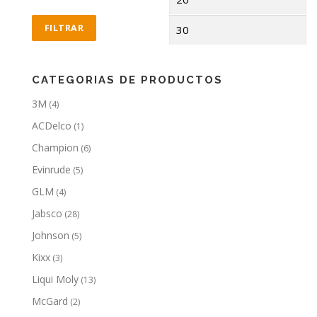
mínimo
má
FILTRAR
CATEGORIAS DE PRODUCTOS
3M
(4)
ACDelco
(1)
Champion
(6)
Evinrude
(5)
GLM
(4)
Jabsco
(28)
Johnson
(5)
Kixx
(3)
Liqui Moly
(13)
McGard
(2)