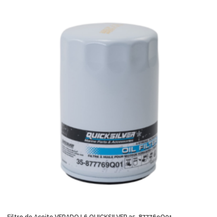
Filtro de Aceite VERADO L6 QUICKSILVER 35-877769Q01