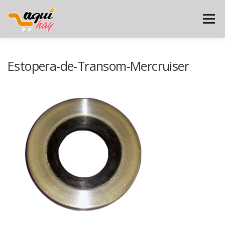
Saltar
al
Menú
contenido
INICIO
PRODUCTOS
CUENTA
Estopera-de-Transom-Mercruiser